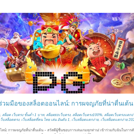
มมือของสล็อตออนไลน์: การผจญภัยที่น่าตื่นเต้น
0
,
สล็อต เว็บตรง ขั้นต่ำ 1 บาท
,
สล็อตxoเว็บตรง
,
สล็อตเว็บตรง100%
,
สล็อตเว็บตรงแตกง่
เว็บสล็อตตรง
,
เว็บสล็อตที่คน ไทย เล่น อันดับ 1
,
เว็บสล็อตแตกง่าย
,
เว็บสล็อตแตกง่าย 20
: การผจญภัยที่น่าตื่นเต้น – สวัสดีผู้ชื่นชอบการเล่นเกมทุกท่าน! เข้าร่วมกับฉันในก