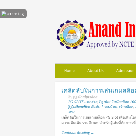
Home
About Us
Admission
เคล็ดลับในการเล่นเกมสล็อ
by pgslotdpisdoa
PG SLOT แตกง่าย
,
Pg slot โบนัสสล็อต 10
0 Comment
pg
,
เว็บ สล็อต อันดับ 1 ของไทย
,
เว็บสล็อต
,
ตรง
เคล็ดลับในการเล่นเกมสล็อต PG Slot เพื่อเพิ่ม
ความตื่นเต้น รวมถึงชอบสำหรับผู้เล่นที่ต้องการที
Continue Reading →