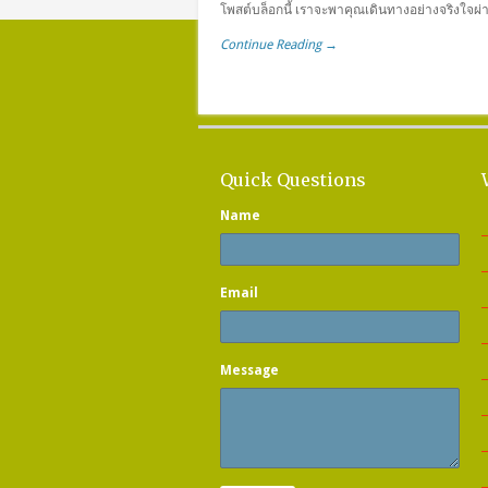
โพสต์บล็อกนี้ เราจะพาคุณเดินทางอย่างจริงใจผ่านภ
Continue Reading →
Quick Questions
Name
Email
Message