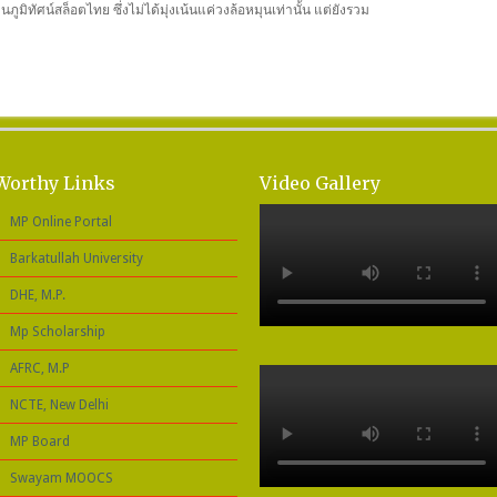
ูมิทัศน์สล็อตไทย ซึ่งไม่ได้มุ่งเน้นแค่วงล้อหมุนเท่านั้น แต่ยังรวม
Worthy Links
Video Gallery
MP Online Portal
Barkatullah University
DHE, M.P.
Mp Scholarship
AFRC, M.P
NCTE, New Delhi
MP Board
Swayam MOOCS