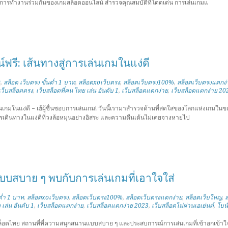
ณะการทำงานร่วมกันของเกมสล็อตออนไลน์ สำรวจคุณสมบัติที่โดดเด่น การเล่นเกมแ
รี: เส้นทางสู่การเล่นเกมในแง่ดี
0
,
สล็อต เว็บตรง ขั้นต่ำ 1 บาท
,
สล็อตxoเว็บตรง
,
สล็อตเว็บตรง100%
,
สล็อตเว็บตรงแตกง่
เว็บสล็อตตรง
,
เว็บสล็อตที่คน ไทย เล่น อันดับ 1
,
เว็บสล็อตแตกง่าย
,
เว็บสล็อตแตกง่าย 20
่นเกมในแง่ดี – เฮ้ผู้ชื่นชอบการเล่นเกม! วันนี้เรามาสำรวจด้านที่สดใสของโลกแห่งเกมใ
รเดินทางในแง่ดีที่วงล้อหมุนอย่างอิสระ และความตื่นเต้นไม่เคยจางหายไป
แบบสบาย ๆ พบกับการเล่นเกมที่เอาใจใส่
ต่ำ 1 บาท
,
สล็อตxoเว็บตรง
,
สล็อตเว็บตรง100%
,
สล็อตเว็บตรงแตกง่าย
,
สล็อตเว็บใหญ
,
ส
 เล่น อันดับ 1
,
เว็บสล็อตแตกง่าย
,
เว็บสล็อตแตกง่าย 2023
,
เว็บสล็อตไม่ผ่านเอเย่นต์
,
โบน
ห่งสล็อตไทย สถานที่ที่ความสนุกสนานแบบสบาย ๆ และประสบการณ์การเล่นเกมที่เข้าอกเข้าใจมา