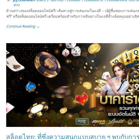
0 Comment
pg
,
เว็บ สล็อต อันดับ 1 ของไทย
,
เว็บสล็อต
,
เว็บสล็อตตรง
,
เว็บสล็อตที่คน ไทย เล
ตรง
ด้านสว่างของสล็อตออนไลน์ฟรี: เส้นทางสู่การเล่นเกมในแง่ดี – เฮ้ผู้ชื่นชอบการเล
ฟรี” หรือสล็อตออนไลน์ฟรี เตรียมพร้อมสำหรับการเดินทางในแง่ดีที่วงล้อหมุนอย่าง
Continue Reading →
สล็อตไทย: ที่ซึ่งความสนุกแบบสบาย ๆ พบกับการเ