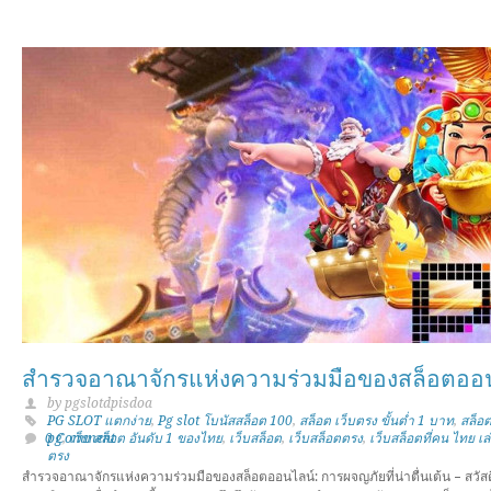
สำรวจอาณาจักรแห่งความร่วมมือของสล็อตออนไลน
by pgslotdpisdoa
PG SLOT แตกง่าย
,
Pg slot โบนัสสล็อต 100
,
สล็อต เว็บตรง ขั้นต่ำ 1 บาท
,
สล็อ
0 Comment
pg
,
เว็บ สล็อต อันดับ 1 ของไทย
,
เว็บสล็อต
,
เว็บสล็อตตรง
,
เว็บสล็อตที่คน ไทย เล
ตรง
สำรวจอาณาจักรแห่งความร่วมมือของสล็อตออนไลน์: การผจญภัยที่น่าตื่นเต้น – สวัสด