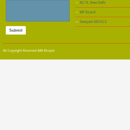
NCTE, New Delhi
MP Board
Swayam MOOCS
Submit
All Copyright Reserved AIM Bhopal