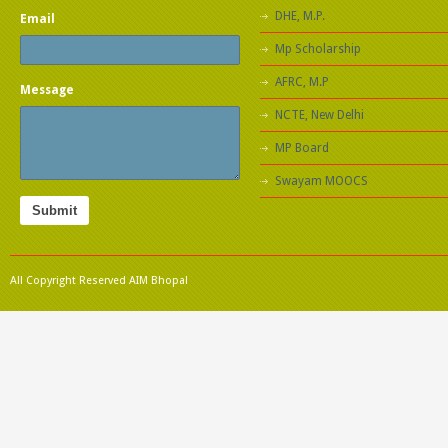
DHE, M.P.
Email
Mp Scholarship
AFRC, M.P
Message
NCTE, New Delhi
MP Board
Swayam MOOCS
Submit
All Copyright Reserved AIM Bhopal