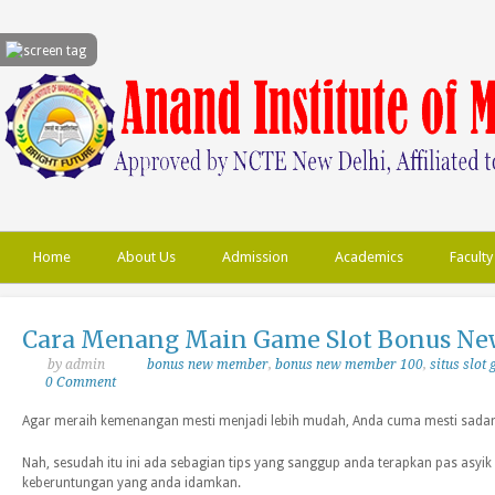
Home
About Us
Admission
Academics
Faculty
Cara Menang Main Game Slot Bonus Ne
by admin
bonus new member
,
bonus new member 100
,
situs slot
0 Comment
Agar meraih kemenangan mesti menjadi lebih mudah, Anda cuma mesti sada
Nah, sesudah itu ini ada sebagian tips yang sanggup anda terapkan pas asy
keberuntungan yang anda idamkan.