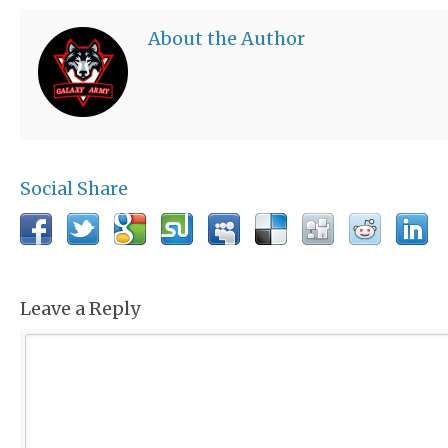
About the Author
Social Share
Leave a Reply