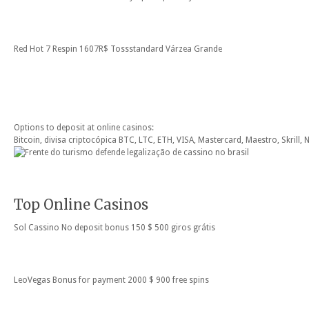
Red Hot 7 Respin 1607R$ Tossstandard Várzea Grande
Options to deposit at online casinos:
Bitcoin, divisa criptocópica BTC, LTC, ETH, VISA, Mastercard, Maestro, Skrill
Top Online Casinos
Sol Cassino No deposit bonus 150 $ 500 giros grátis
LeoVegas Bonus for payment 2000 $ 900 free spins