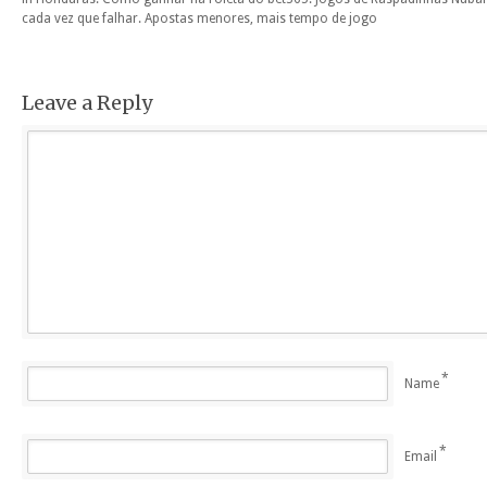
cada vez que falhar. Apostas menores, mais tempo de jogo
Leave a Reply
*
Name
*
Email