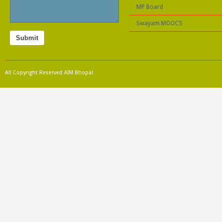
MP Board
Swayam MOOCS
Submit
All Copyright Reserved AIM Bhopal