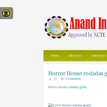
Home
About Us
Admission
Horror House rodadas gr
by
0 Comment
Horror House rodadas grátis