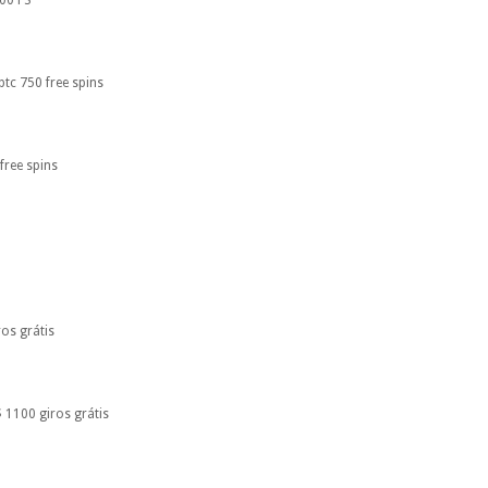
700 FS
tc 750 free spins
free spins
os grátis
 1100 giros grátis