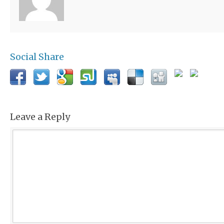
Social Share
Leave a Reply