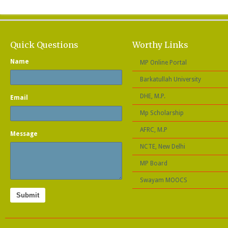
Quick Questions
Worthy Links
Name
MP Online Portal
Barkatullah University
DHE, M.P.
Email
Mp Scholarship
AFRC, M.P
Message
NCTE, New Delhi
MP Board
Swayam MOOCS
Submit