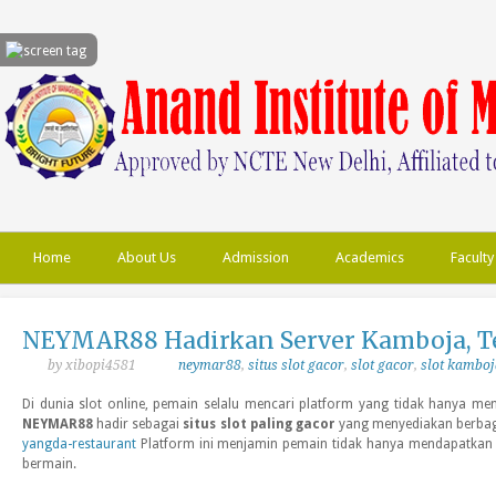
Home
About Us
Admission
Academics
Faculty
NEYMAR88 Hadirkan Server Kamboja, Te
by xibopi4581
neymar88
,
situs slot gacor
,
slot gacor
,
slot kamboj
Di dunia slot online, pemain selalu mencari platform yang tidak hanya 
NEYMAR88
hadir sebagai
situs slot paling gacor
yang menyediakan berbag
yangda-restaurant
Platform ini menjamin pemain tidak hanya mendapatkan
bermain.