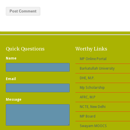
Quick Questions
Worthy Links
Name
MP Online Portal
Barkatullah University
DHE, M.P.
Email
Mp Scholarship
AFRC, M.P
Message
NCTE, New Delhi
MP Board
Swayam MOOCS