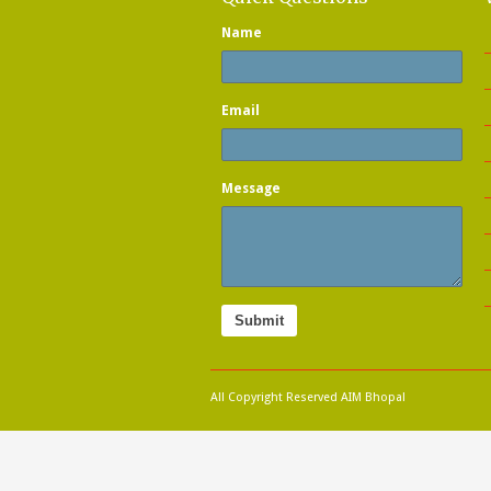
Name
Email
Message
Submit
All Copyright Reserved AIM Bhopal