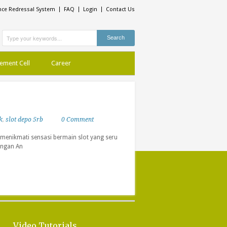
nce Redressal System
FAQ
Login
Contact Us
ement Cell
Career
k
,
slot depo 5rb
0 Comment
 menikmati sensasi bermain slot yang seru
angan An
Video Tutorials