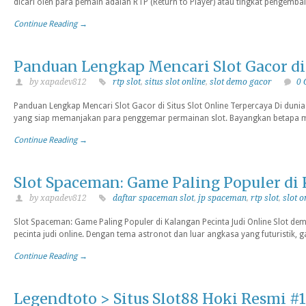
dicari oleh para pemain adalah RTP (Return to Player) atau tingkat pengem
Continue Reading →
Panduan Lengkap Mencari Slot Gacor di 
by xapadev812
rtp slot
,
situs slot online
,
slot demo gacor
0
Panduan Lengkap Mencari Slot Gacor di Situs Slot Online Terpercaya Di dun
yang siap memanjakan para penggemar permainan slot. Bayangkan betapa me
Continue Reading →
Slot Spaceman: Game Paling Populer di 
by xapadev812
daftar spaceman slot
,
jp spaceman
,
rtp slot
,
slot o
Slot Spaceman: Game Paling Populer di Kalangan Pecinta Judi Online Slot d
pecinta judi online. Dengan tema astronot dan luar angkasa yang futuristi
Continue Reading →
Legendtoto > Situs Slot88 Hoki Resmi