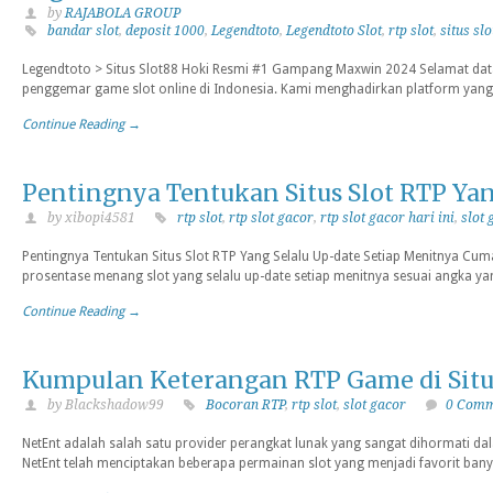
by
RAJABOLA GROUP
bandar slot
,
deposit 1000
,
Legendtoto
,
Legendtoto Slot
,
rtp slot
,
situs slo
Legendtoto > Situs Slot88 Hoki Resmi #1 Gampang Maxwin 2024 Selamat datang
penggemar game slot online di Indonesia. Kami menghadirkan platform ya
Continue Reading →
Pentingnya Tentukan Situs Slot RTP Ya
by xibopi4581
rtp slot
,
rtp slot gacor
,
rtp slot gacor hari ini
,
slot 
Pentingnya Tentukan Situs Slot RTP Yang Selalu Up-date Setiap Menitnya Cuma
prosentase menang slot yang selalu up-date setiap menitnya sesuai angka yan
Continue Reading →
Kumpulan Keterangan RTP Game di Situs
by Blackshadow99
Bocoran RTP
,
rtp slot
,
slot gacor
0 Comm
NetEnt adalah salah satu provider perangkat lunak yang sangat dihormati dalam
NetEnt telah menciptakan beberapa permainan slot yang menjadi favorit bany