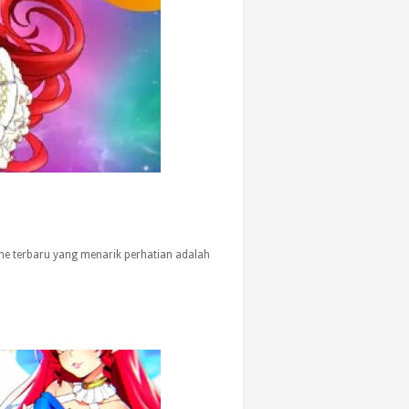
line terbaru yang menarik perhatian adalah