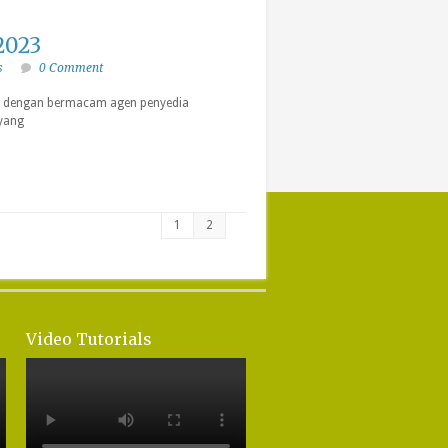
2023
s
0 Comment
ama dengan bermacam agen penyedia
 yang
1
2
Video Tutorials