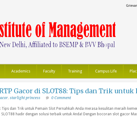
Grieva
Academics
Faculty
Training
Campus Life
Plac
TP Gacor di SLOT88: Tips dan Trik untuk 
gacor
,
starlight princess
0 Comment
 Tips dan Trik untuk Pemain Slot Pernahkah Anda merasa kesulitan meraih ke
ni SLOT88 hadir dengan solusi terbaik untuk Anda! Dengan bocoran slot gacor Ma