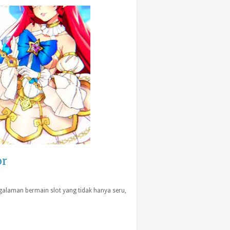
or
galaman bermain slot yang tidak hanya seru,