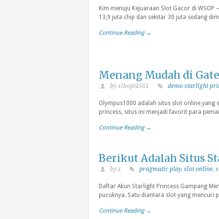
Kim menuju Kejuaraan Slot Gacor di WSOP – J
13,9 juta chip dan sekitar 30 juta sedang dim
Continue Reading →
Menang Mudah di Gates
by xibopi4581
demo starlight pri
Olympus1000 adalah situs slot online yang 
princess, situs ini menjadi favorit para p
Continue Reading →
Berikut Adalah Situs S
by z
pragmatic play
,
slot online
,
s
Daftar Akun Starlight Princess Gampang Me
pucuknya. Satu diantara slot yang mencuri pe
Continue Reading →