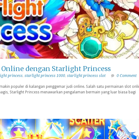
Online dengan Starlight Princess
light princess
,
starlight princess 1000
,
starlight princess slot
0 Comment
 semakin populer di kalangan penggemar judi online. Salah satu permainan slot on
 magis, Starlight Princess menawarkan pengalaman bermain yang luar biasa bagi