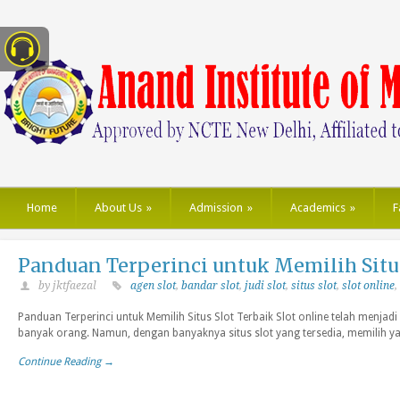
Home
About Us
»
Admission
»
Academics
»
F
Panduan Terperinci untuk Memilih Situs
by jktfaezal
agen slot
,
bandar slot
,
judi slot
,
situs slot
,
slot online
,
Panduan Terperinci untuk Memilih Situs Slot Terbaik Slot online telah menjad
banyak orang. Namun, dengan banyaknya situs slot yang tersedia, memilih ya
Continue Reading →