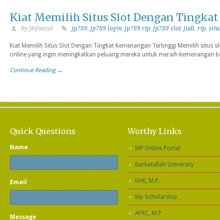
Kiat Memilih Situs Slot Dengan Tingka
by jktfaezal
jp789
,
jp789 login
,
jp789 rtp
,
jp789 slot
,
judi
,
rtp
,
situ
Kiat Memilih Situs Slot Dengan Tingkat Kemenangan Tertinggi Memilih situs s
online yang ingin meningkatkan peluang mereka untuk meraih kemenangan be
Continue Reading →
Quick Questions
Worthy Links
Name
MP Online Portal
Barkatullah University
DHE, M.P.
Email
Mp Scholarship
AFRC, M.P
Message