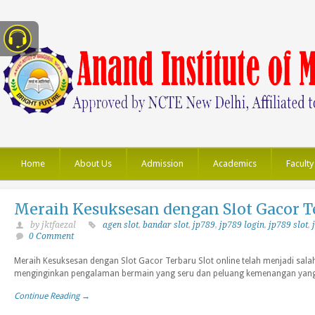
Home
About Us
Admission
Academics
Faculty
Meraih Kesuksesan dengan Slot Gacor T
by jktfaezal
agen slot
,
bandar slot
,
jp789
,
jp789 login
,
jp789 slot
,
0 Comment
Meraih Kesuksesan dengan Slot Gacor Terbaru Slot online telah menjadi salah s
menginginkan pengalaman bermain yang seru dan peluang kemenangan yang
Continue Reading →