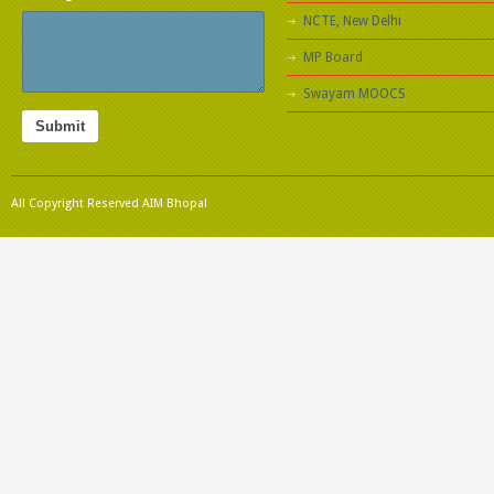
NCTE, New Delhi
MP Board
Swayam MOOCS
Submit
All Copyright Reserved AIM Bhopal