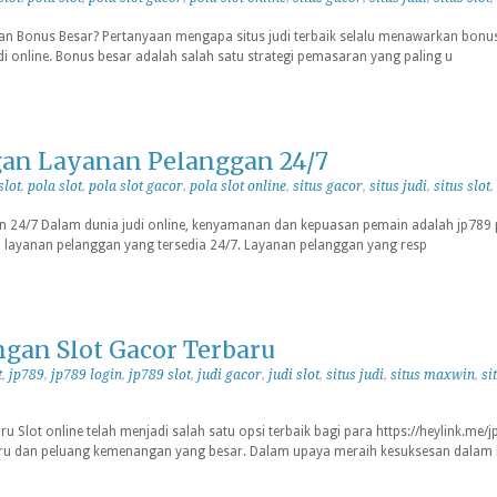
kan Bonus Besar? Pertanyaan mengapa situs judi terbaik selalu menawarkan bonu
i online. Bonus besar adalah salah satu strategi pemasaran yang paling u
ngan Layanan Pelanggan 24/7
slot
,
pola slot
,
pola slot gacor
,
pola slot online
,
situs gacor
,
situs judi
,
situs slot
,
an 24/7 Dalam dunia judi online, kenyamanan dan kepuasan pemain adalah jp789 p
lah layanan pelanggan yang tersedia 24/7. Layanan pelanggan yang resp
gan Slot Gacor Terbaru
t
,
jp789
,
jp789 login
,
jp789 slot
,
judi gacor
,
judi slot
,
situs judi
,
situs maxwin
,
si
Slot online telah menjadi salah satu opsi terbaik bagi para https://heylink.me/j
u dan peluang kemenangan yang besar. Dalam upaya meraih kesuksesan dalam 