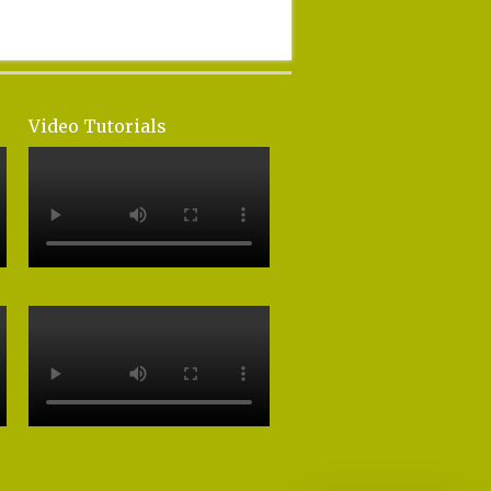
Video Tutorials