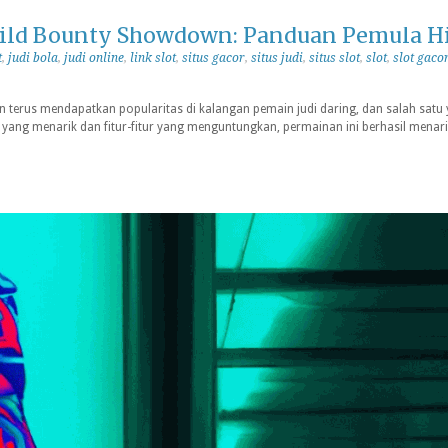
Wild Bounty Showdown: Panduan Pemula H
t
,
judi bola
,
judi online
,
link slot
,
situs gacor
,
situs judi
,
situs slot
,
slot
,
slot gaco
 terus mendapatkan popularitas di kalangan pemain judi daring, dan salah satu
ang menarik dan fitur-fitur yang menguntungkan, permainan ini berhasil menari