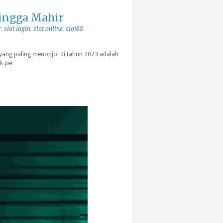
ingga Mahir
r
,
slot login
,
slot online
,
slot88
 yang paling menonjol di tahun 2023 adalah
k per