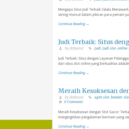
Mengapa Situs Judi Terbaik Selalu Menawar
sering muncul dalam pikiran para pemain jud
Continue Reading →
Judi Terbaik: Situs de
by jktfaezal
judi
,
judi slot
,
online 
Judi Terbaik: Situs dengan Layanan Pelangg
dari situs slot online yang berkualitas ada
Continue Reading →
Meraih Kesuksesan den
by jktfaezal
agen slot
,
bandar slo
0 Comment
Meraih Kesuksesan dengan Slot Gacor Terbaru 
menginginkan pengalaman bermain yang ser
Continue Reading →