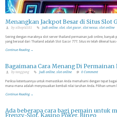
Menangkan Jackpot Besar di Situs Slot 
by xibopi4581
judi online
,
slot
,
slot gacor
,
slot nexus
,
slot online
Seiring dengan maraknya slot server thailand permainan judi online, banyak p
yang berasal dari Thailand adalah Slot Gacor 777. Situs ini telah dikenal luas
Continue Reading →
Bagaimana Cara Menang Di Permainan Po
by tanggung
judi online
,
slot online
0 Comment
Periksa ketentuannya untuk memastikan Anda memahami dengan tepat bagaima
mana-mana adalah menyesuaikan kembali nilai taruhan Anda. Pilihan umum 
Continue Reading →
Ada beberapa cara bagi pemain untuk m
Frenzy-Slot, Kasino Poker, Bingo