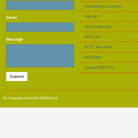
Barkatullah University
DHE, M.P.
Email
Mp Scholarship
AFRC, M.P
Message
NCTE, New Delhi
MP Board
Swayam MOOCS
Submit
All Copyright Reserved AIM Bhopal