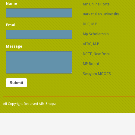
Name
MP Online Portal
Barkatullah University
DHE, M.P.
Email
Mp Scholarship
AFRC, M.P
Message
NCTE, New Delhi
MP Board
Swayam MOOCS
Submit
All Copyright Reserved AIM Bhopal