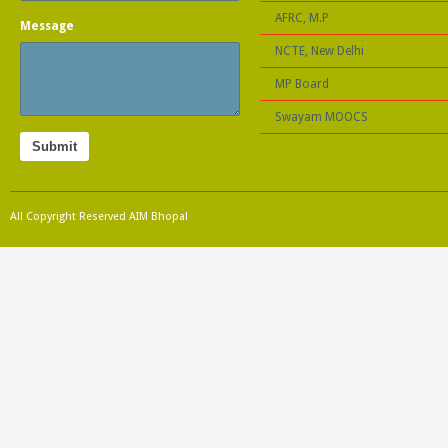
AFRC, M.P
Message
NCTE, New Delhi
MP Board
Swayam MOOCS
Submit
All Copyright Reserved AIM Bhopal