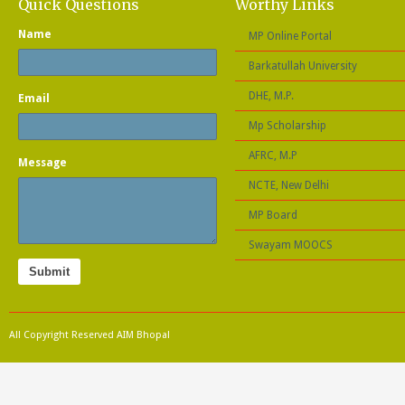
Quick Questions
Worthy Links
Name
MP Online Portal
Barkatullah University
DHE, M.P.
Email
Mp Scholarship
AFRC, M.P
Message
NCTE, New Delhi
MP Board
Swayam MOOCS
Submit
All Copyright Reserved AIM Bhopal