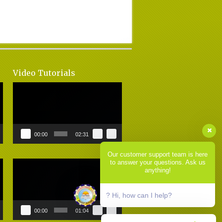
Video Tutorials
Video
Player
00:00
02:31
Our customer support team is here
to answer your questions. Ask us
Video
anything!
Player
? Hi, how can I help?
00:00
01:04