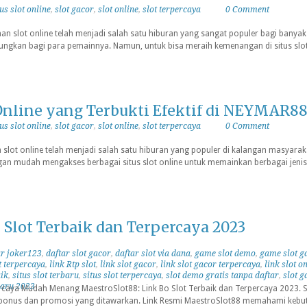
tus slot online
,
slot gacor
,
slot online
,
slot terpercaya
0 Comment
inan slot online telah menjadi salah satu hiburan yang sangat populer bagi banya
gkan bagi para pemainnya. Namun, untuk bisa meraih kemenangan di situs slo
 Online yang Terbukti Efektif di NEYMAR8
tus slot online
,
slot gacor
,
slot online
,
slot terpercaya
0 Comment
ain slot online telah menjadi salah satu hiburan yang populer di kalangan masy
ngan mudah mengakses berbagai situs slot online untuk memainkan berbagai jenis
 Slot Terbaik dan Terpercaya 2023
ar joker123
,
daftar slot gacor
,
daftar slot via dana
,
game slot demo
,
game slot g
t terpercaya
,
link Rtp slot
,
link slot gacor
,
link slot gacor terpercaya
,
link slot o
aik
,
situs slot terbaru
,
situs slot terpercaya
,
slot demo gratis tanpa daftar
,
slot g
baru 2023
ercaya Mudah Menang MaestroSlot88: Link Bo Slot Terbaik dan Terpercaya 2023. S
ran bonus dan promosi yang ditawarkan. Link Resmi MaestroSlot88 memahami kebu