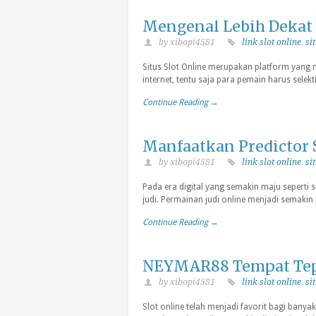
Mengenal Lebih Dekat 
by xibopi4581
link slot online
,
si
Situs Slot Online merupakan platform yang 
internet, tentu saja para pemain harus sele
Continue Reading →
Manfaatkan Predictor
by xibopi4581
link slot online
,
si
Pada era digital yang semakin maju seperti 
judi. Permainan judi online menjadi semaki
Continue Reading →
NEYMAR88 Tempat Tepat
by xibopi4581
link slot online
,
si
Slot online telah menjadi favorit bagi ban