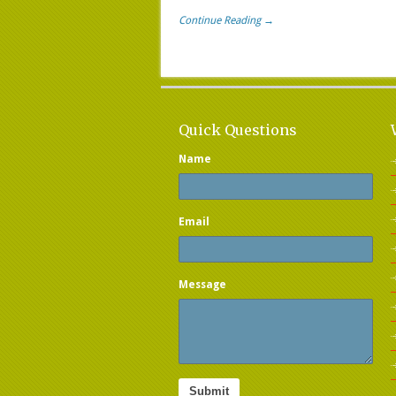
Continue Reading →
Quick Questions
Name
Email
Message
Submit