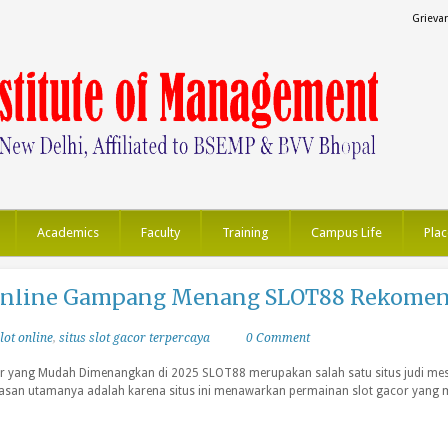
Grieva
Academics
Faculty
Training
Campus Life
Plac
Online Gampang Menang SLOT88 Rekomenda
slot online
,
situs slot gacor terpercaya
0 Comment
 yang Mudah Dimenangkan di 2025 SLOT88 merupakan salah satu situs judi mesin 
lasan utamanya adalah karena situs ini menawarkan permainan slot gacor yang