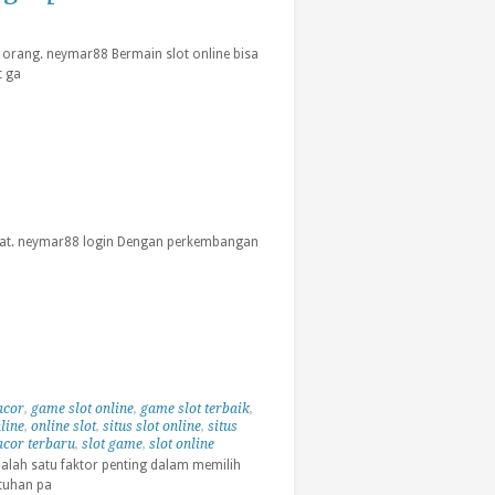
k orang. neymar88 Bermain slot online bisa
t ga
8
arakat. neymar88 login Dengan perkembangan
acor
,
game slot online
,
game slot terbaik
,
nline
,
online slot
,
situs slot online
,
situs
acor terbaru
,
slot game
,
slot online
alah satu faktor penting dalam memilih
tuhan pa