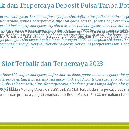
aik dan Terpercaya Deposit Pulsa Tanpa P
ocoran slot gacor hari ini
,
daftar olympus slot
,
daftar situs judi slot online ter
lot terbaik
,
game slot terpercaya
,
info slot gacor hari ini
,
joker slot
,
joker123 l
qq slot jackpot
,
rtp slot gacor
,
rtp slot live
,
situs judi slot gacor
,
situs judi slot o
slot deposit pulsa tanpa potongan
,
situs slot gacor 2023 terpercaya
,
situs slot g
osit Pulsa Tanpa Potongan Situs Judi Slot Online resmi dan terpercaya tahun 20
aru
,
slot bonus new member
,
slot bonus new member 100 di awal
,
slot bonus ne
rioritas utama di situs ini. Bergabunglah sekarang dan nikmati pengalaman b
anpa potongan
,
slot deposit pulsa tanpa potongan 2023
,
slot deposit via dana 10 r
t gampang menang
,
slot judi
,
slot online gacor
,
slot online jackpot terbesar
,
slot 
,
slot terbaru 2023
,
slot terpercaya gacor
,
slot via dana
 Slot Terbaik dan Terpercaya 2023
ar joker123
,
daftar slot gacor
,
daftar slot via dana
,
game slot demo
,
game slot g
t terpercaya
,
link Rtp slot
,
link slot gacor
,
link slot gacor terpercaya
,
link slot o
aik
,
situs slot terbaru
,
situs slot terpercaya
,
slot demo gratis tanpa daftar
,
slot g
baru 2023
ercaya Mudah Menang MaestroSlot88: Link Bo Slot Terbaik dan Terpercaya 2023. S
ran bonus dan promosi yang ditawarkan. Link Resmi MaestroSlot88 memahami kebu