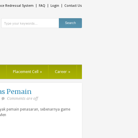
nce Redressal System
FAQ
Login
Contact Us
Placement Cell
»
Career
»
has Pemain
Comments are off
anyak pemain penasaran, sebenarnya game
 Men