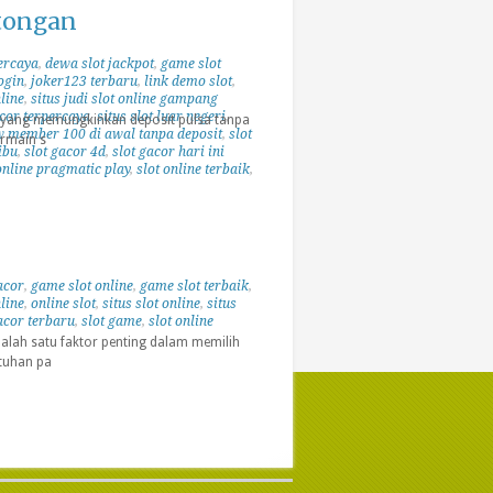
otongan
percaya
,
dewa slot jackpot
,
game slot
ogin
,
joker123 terbaru
,
link demo slot
,
nline
,
situs judi slot online gampang
acor terpercaya
,
situs slot luar negeri
,
23 yang memungkinkan deposit pulsa tanpa
w member 100 di awal tanpa deposit
,
slot
ermain s
ibu
,
slot gacor 4d
,
slot gacor hari ini
online pragmatic play
,
slot online terbaik
,
acor
,
game slot online
,
game slot terbaik
,
nline
,
online slot
,
situs slot online
,
situs
acor terbaru
,
slot game
,
slot online
alah satu faktor penting dalam memilih
tuhan pa