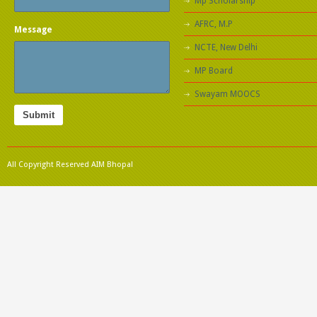
Mp Scholarship
AFRC, M.P
Message
NCTE, New Delhi
MP Board
Swayam MOOCS
Submit
All Copyright Reserved AIM Bhopal