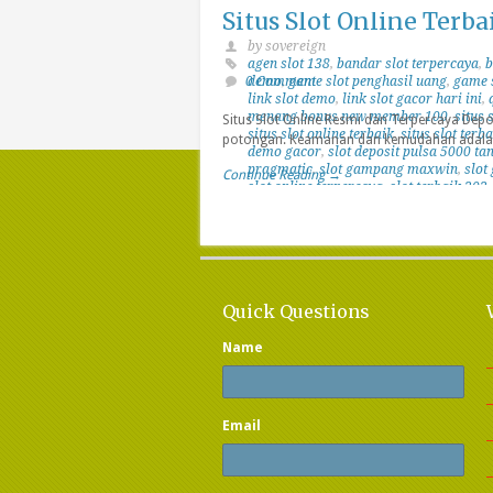
Situs Slot Online Terb
by sovereign
agen slot 138
,
bandar slot terpercaya
,
b
0 Comment
demo
,
game slot penghasil uang
,
game s
link slot demo
,
link slot gacor hari ini
,
menang bonus new member 100
,
situs 
Situs Slot Online Resmi dan Terpercaya Dep
situs slot online terbaik
,
situs slot terb
potongan. Keamanan dan kemudahan adalah p
demo gacor
,
slot deposit pulsa 5000 t
pragmatic
,
slot gampang maxwin
,
slo
Continue Reading →
slot online terpercaya
,
slot terbaik 202
Quick Questions
Name
Email